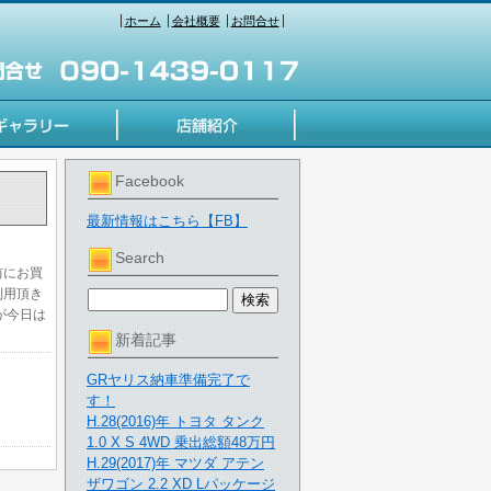
ホーム
会社概要
お問合せ
Facebook
最新情報はこちら【FB】
Search
前にお買
利用頂き
が今日は
新着記事
GRヤリス納車準備完了で
す！
H.28(2016)年 トヨタ タンク
1.0 X S 4WD 乗出総額48万円
H.29(2017)年 マツダ アテン
ザワゴン 2.2 XD Lパッケージ