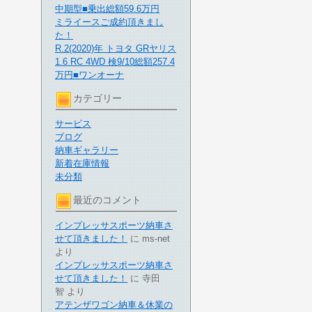
中期型■乗出総額59.6万円
ミライースご成約頂きまし
た！
R.2(2020)年 トヨタ GRヤリス
1.6 RC 4WD 検9/10総額257.4
万円■ワンオーナ
カテゴリー
サービス
ブログ
納車ギャラリー
新着在庫情報
未分類
最近のコメント
インプレッサスポーツ納車さ
せて頂きました！
に
ms-net
より
インプレッサスポーツ納車さ
せて頂きました！
に
寺田
智
より
アテンザワゴン納車＆休業の