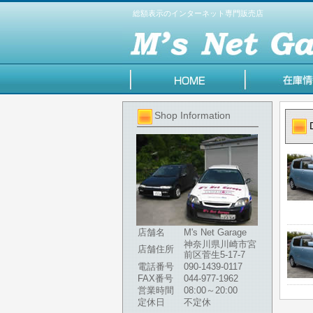
総額表示のインターネット専門販売店
Shop Information
店舗名
M's Net Garage
神奈川県川崎市宮
店舗住所
前区菅生5-17-7
電話番号
090-1439-0117
FAX番号
044-977-1962
営業時間
08:00～20:00
定休日
不定休