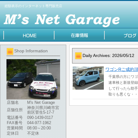
総額表示のインターネット専門販売店
Shop Information
Daily Archives:
2026/05/12
ワゴンRご成約
千葉県の方にワゴ
速車検と新規登録
して行ったら助手
取りも悪くな・・
店舗名
M's Net Garage
神奈川県川崎市宮
店舗住所
前区菅生5-17-7
電話番号
090-1439-0117
FAX番号
044-977-1962
営業時間
08:00～20:00
定休日
不定休