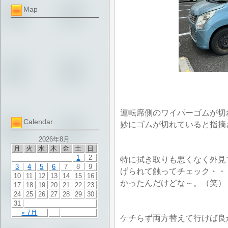
Map
運転席側のワイパーゴムが切
Calendar
妙にゴムが切れていると指摘
2026年8月
月
火
水
木
金
土
日
1
2
特に拭き取りも悪くなく外見
3
4
5
6
7
8
9
げられて触ってチェック・・
10
11
12
13
14
15
16
かったんだけどな～。（笑）
17
18
19
20
21
22
23
24
25
26
27
28
29
30
31
« 7月
ケチらず両方替えて行けば良