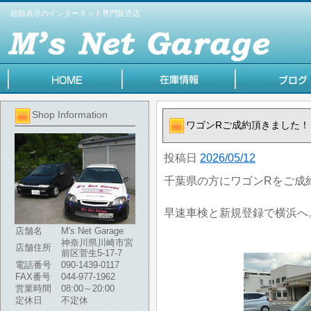
総額表示のインターネット専門販売店
Shop Information
ワゴンRご成約頂きました！
投稿日
2026/05/12
千葉県の方にワゴンRをご成
早速車検と新規登録で横浜へ
店舗名
M's Net Garage
神奈川県川崎市宮
店舗住所
前区菅生5-17-7
電話番号
090-1439-0117
FAX番号
044-977-1962
営業時間
08:00～20:00
定休日
不定休