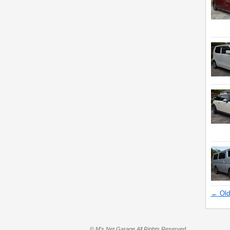
←
Old
© M's Net Garage All Rights Reserved