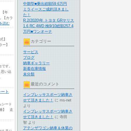
中期型■乗出総額59.6万円
ミライースご成約頂きまし
 【年
た！
し 【カラ
R.2(2020)年 トヨタ GRヤリス
を読む
1.6 RC 4WD 検9/10総額257.4
万円■ワンオーナ
【年式】
カテゴリー
【カラー】
サービス
ブログ
納車ギャラリー
台です。
新着在庫情報
と思い込
未分類
し
最近のコメント
シート
インプレッサスポーツ納車さ
せて頂きました！
に
ms-net
カムシート
より
距離】 走
インプレッサスポーツ納車さ
せて頂きました！
に
寺田
智
より
アテンザワゴン納車＆休業の