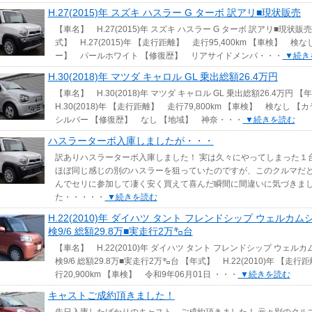
H.27(2015)年 スズキ ハスラー G ターボ 訳アリ■現状販売
【車名】 H.27(2015)年 スズキ ハスラー G ターボ 訳アリ■現状販売
式】 H.27(2015)年 【走行距離】 走行95,400km 【車検】 検な
ー】 パールホワイト 【修復歴】 リアサイドメンバ・・・
▼続き
H.30(2018)年 マツダ キャロル GL 乗出総額26.4万円
【車名】 H.30(2018)年 マツダ キャロル GL 乗出総額26.4万円 
H.30(2018)年 【走行距離】 走行79,800km 【車検】 検なし 
シルバー 【修復歴】 なし 【地域】 神奈・・・
▼続きを読む
ハスラーターボ入庫しましたが・・・
訳ありハスラーターボ入庫しました！ 実は久々にやってしまった１
ほぼ同じ感じの別のハスラーを狙っていたのですが、このクルマだ
んでセリに参加して凄く安く買えて喜んだ瞬間に間違いに気づきま
た・・・・・
▼続きを読む
H.22(2010)年 ダイハツ タント フレンドシップ ウェルカム
検9/6 総額29.8万■実走行2万㌔台
【車名】 H.22(2010)年 ダイハツ タント フレンドシップ ウェル
検9/6 総額29.8万■実走行2万㌔台 【年式】 H.22(2010)年 【走行
行20,900km 【車検】 令和9年06月01日 ・・・
▼続きを読む
キャストご成約頂きました！