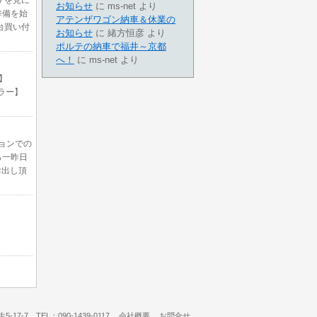
マを見に
お知らせ
に
ms-net
より
準備を始
アテンザワゴン納車＆休業の
台買い付
お知らせ
に
緒方恒彦
より
ポルテの納車で福井～京都
へ！
に
ms-net
より
年式】
【カラー】
ョンでの
ろ一昨日
お出し頂
7-7 TEL：090-1439-0117
会社概要
お問合せ