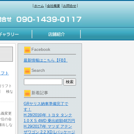
ホーム
会社概要
お問合せ
Facebook
最新情報はこちら【FB】
Search
速リフト
5速リフト
検】 検な
新着記事
GRヤリス納車準備完了で
す！
名義変更
H.28(2016)年 トヨタ タンク
分位の会
1.0 X S 4WD 乗出総額48万円
搬出しな
H.29(2017)年 マツダ アテン
ザワゴン 2.2 XD Lパッケージ