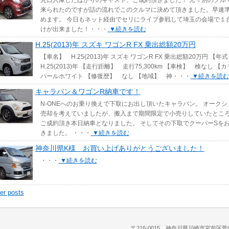
先日入庫したばかりのキャスト、ご成約頂きました！ 元々別のクル
来られたのですが話の流れでこのクルマに決めて頂きました。早速
めます。 今日もネット経由でセリにライブ参戦して埼玉の会場で１
けが出来ました！・・・
▼続きを読む
H.25(2013)年 スズキ ワゴンR FX 乗出総額20万円
【車名】 H.25(2013)年 スズキ ワゴンR FX 乗出総額20万円 【
H.25(2013)年 【走行距離】 走行75,300km 【車検】 検なし 
パールホワイト 【修復歴】 なし 【地域】 神・・・
▼続きを読む
キャラバン＆ワゴンR納車です！
N-ONEへのお乗り換えで下取にお出し頂いたキャラバン。 オークシ
売却を考えていましたが、搬入まで期間限定で小売りしていたとこ
ご成約頂き本日納車となりました。 そしてその下取でクーパーSを
きました。 ・・・
▼続きを読む
神奈川県K様 お買い上げありがとうございました！
・・・
▼続きを読む
er posts
〒216-0015 神奈川県川崎市宮前区菅生5-1