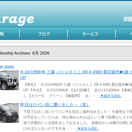
Monthly Archives:
6月 2026
er posts
H.10(1998)年 三菱 パジェロミニ XR-II 4WD 委託販売■5
UP
【車名】 H.10(1998)年 三菱 パジェロミニ XR-II 4WD 委託販売■
UP 【年式】 H.10(1998)年 【走行距離】 走行114,800km 【車
し 【カラー】 グリーン 【修復歴】 あ・・・
▼続きを読む
昨日はひどい目に遭いました～（笑）
下取でお出し頂いたワゴンRを先日ご成約頂きました！ 今週埼玉で
の予定をしていたため、何か絡められればという事で陸事から３０
場で木曜日に１台落札をしておきました。 金曜日から火曜日の間に
ければならないのですが会・・・
▼続きを読む