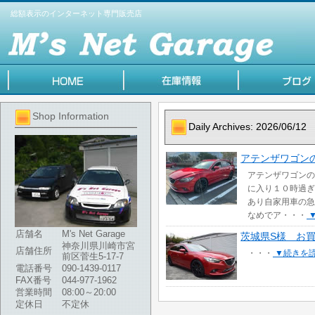
総額表示のインターネット専門販売店
Shop Information
Daily Archives:
2026/06/12
アテンザワゴン
アテンザワゴンの
に入り１０時過ぎ
あり自家用車の急
なめでア・・・
店舗名
M's Net Garage
茨城県S様 お
神奈川県川崎市宮
店舗住所
・・・
▼続きを
前区菅生5-17-7
電話番号
090-1439-0117
FAX番号
044-977-1962
営業時間
08:00～20:00
定休日
不定休