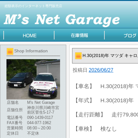
総額表示のインターネット専門販売店
Shop Information
H.30(2018)年 マツダ キャ
投稿日
2026/06/27
【車名】 H.30(2018)年
【年式】 H.30(2018)年
店舗名
M's Net Garage
神奈川県川崎市宮
店舗住所
前区菅生5-17-7
【走行距離】 走行79,80
電話番号
090-1439-0117
FAX番号
044-977-1962
営業時間
08:00～20:00
【車検】 検なし
定休日
不定休