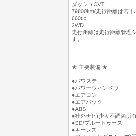
ダッシュCVT
79800km(走行距離は若
660cc
2WD
走行距離は走行距離管理
す。
★ 主要装備 ★
●パワステ
●パワーウィンドウ
●エアコン
●エアバック
●ABS
●社外ナビ(少々不調箇所
●SD/ブルートゥース
●キーレス