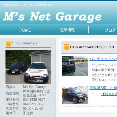
総額表示のインターネット専門販売店
Shop Information
Daily Archives:
2026/05/18
バンディットハ
ソリオバンディッ
陸事の開所時間９
けたいと５時には
手続もスムースに
店舗名
M's Net Garage
群馬県S様 お
神奈川県川崎市宮
店舗住所
・・・
▼続きを
前区菅生5-17-7
電話番号
090-1439-0117
FAX番号
044-977-1962
営業時間
08:00～20:00
定休日
不定休