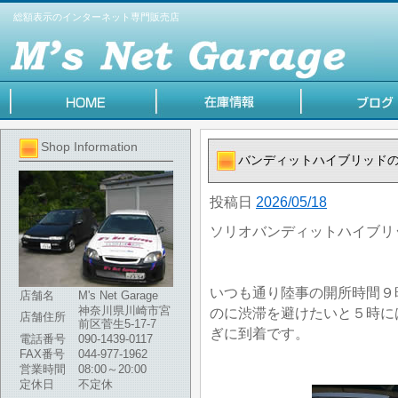
総額表示のインターネット専門販売店
Shop Information
バンディットハイブリッド
投稿日
2026/05/18
ソリオバンディットハイブリ
いつも通り陸事の開所時間９
店舗名
M's Net Garage
神奈川県川崎市宮
のに渋滞を避けたいと５時に
店舗住所
前区菅生5-17-7
ぎに到着です。
電話番号
090-1439-0117
FAX番号
044-977-1962
営業時間
08:00～20:00
定休日
不定休