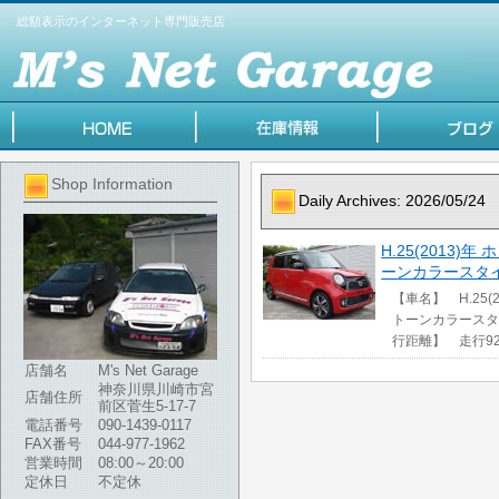
総額表示のインターネット専門販売店
Shop Information
Daily Archives:
2026/05/24
H.25(2013)
ーンカラースタイ
【車名】 H.25(
トーンカラースタイル
行距離】 走行92
店舗名
M's Net Garage
神奈川県川崎市宮
店舗住所
前区菅生5-17-7
電話番号
090-1439-0117
FAX番号
044-977-1962
営業時間
08:00～20:00
定休日
不定休