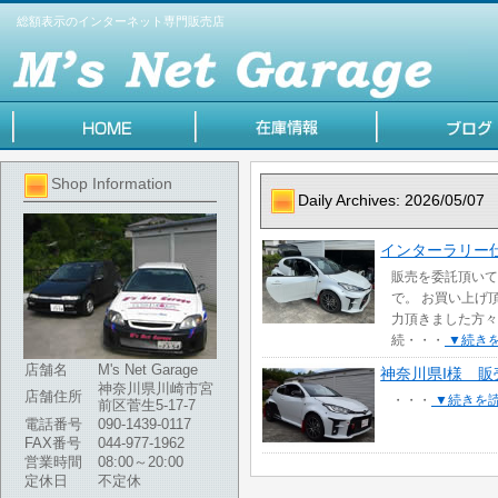
総額表示のインターネット専門販売店
Shop Information
Daily Archives:
2026/05/07
インターラリー
販売を委託頂いて
で。 お買い上げ
力頂きました方々
続・・・
▼続き
店舗名
M's Net Garage
神奈川県I様 
神奈川県川崎市宮
店舗住所
・・・
▼続きを
前区菅生5-17-7
電話番号
090-1439-0117
FAX番号
044-977-1962
営業時間
08:00～20:00
定休日
不定休