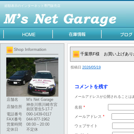
総額表示のインターネット専門販売店
Shop Information
千葉県F様 お買い上げあり
投稿日
2026/05/19
コメントを残す
メールアドレスが公開されることは
店舗名
M's Net Garage
神奈川県川崎市宮
店舗住所
名前
*
前区菅生5-17-7
電話番号
090-1439-0117
メールアドレス
*
FAX番号
044-977-1962
営業時間
08:00～20:00
ウェブサイト
定休日
不定休