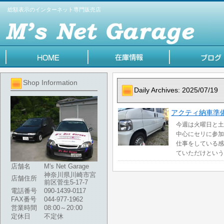
総額表示のインターネット専門販売店
Shop Information
Daily Archives:
2025/07/19
アクティ納車準
今週は火曜日と土
中心にセリに参加
仕事をしている感
ていただけという
店舗名
M's Net Garage
神奈川県川崎市宮
店舗住所
前区菅生5-17-7
電話番号
090-1439-0117
FAX番号
044-977-1962
営業時間
08:00～20:00
定休日
不定休