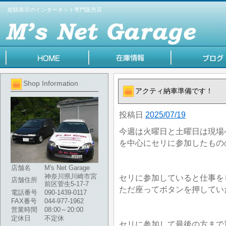
総額表示のインターネット専門販売店
Shop Information
アクティ納車準備です！
投稿日
2025/07/19
今週は火曜日と土曜日は現場
を中心にセリに参加したもの
店舗名
M's Net Garage
神奈川県川崎市宮
セリに参加していると仕事を
店舗住所
前区菅生5-17-7
ただ座ってボタンを押してい
電話番号
090-1439-0117
FAX番号
044-977-1962
営業時間
08:00～20:00
定休日
不定休
セリに参加して最後の方まで