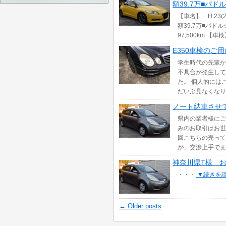
額39.7万■パド
【車名】 H.23(
額39.7万■パドル
97,500km 
E350車検のご
学生時代の先輩か
不具合が発生して
た。 個人的には
だいぶ見なくなり
ノート納車させ
県内の業者様にご
みのお取引はお世
回こちらの売って
が、交渉上手でま
神奈川県T様 
・・・
▼続きを
←
Older posts