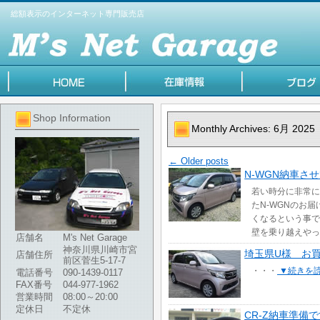
総額表示のインターネット専門販売店
Shop Information
Monthly Archives:
6月 2025
←
Older posts
N-WGN納車さ
若い時分に非常に
たN-WGNのお
くなるという事で
壁を乗り越えやっ
店舗名
M's Net Garage
神奈川県川崎市宮
埼玉県U様 お
店舗住所
前区菅生5-17-7
・・・
▼続きを
電話番号
090-1439-0117
FAX番号
044-977-1962
営業時間
08:00～20:00
定休日
不定休
CR-Z納車準備