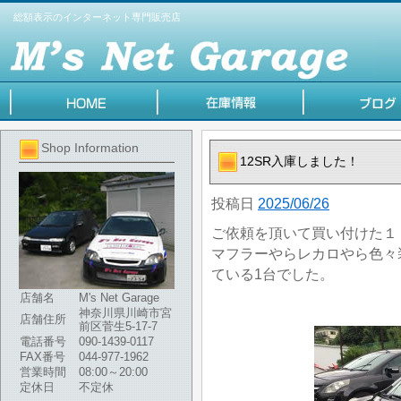
総額表示のインターネット専門販売店
Shop Information
12SR入庫しました！
投稿日
2025/06/26
ご依頼を頂いて買い付けた１
マフラーやらレカロやら色々
ている1台でした。
店舗名
M's Net Garage
神奈川県川崎市宮
店舗住所
前区菅生5-17-7
電話番号
090-1439-0117
FAX番号
044-977-1962
営業時間
08:00～20:00
定休日
不定休