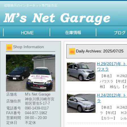
総額表示のインターネット専門販売店
Shop Information
Daily Archives:
2025/07/25
H.29(2017)年
ワスラ
【車名】 H.29(2
パワスラ 【年式】 
検】 検なし 【
店舗名
M's Net Garage
H.24(2012)年
神奈川県川崎市宮
ラ
店舗住所
前区菅生5-17-7
【車名】 H.24(2
電話番号
090-1439-0117
FAX番号
044-977-1962
ラ 【年式】 H.2
営業時間
08:00～20:00
【カラー】 シル
定休日
不定休