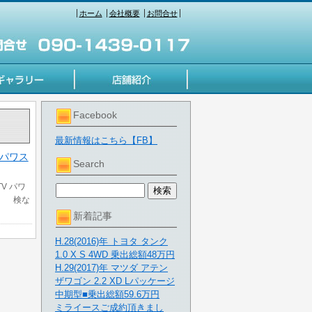
ホーム
会社概要
お問合せ
Facebook
最新情報はこちら【FB】
V パワス
Search
TV パワ
検】 検な
新着記事
H.28(2016)年 トヨタ タンク
1.0 X S 4WD 乗出総額48万円
H.29(2017)年 マツダ アテン
ザワゴン 2.2 XD Lパッケージ
中期型■乗出総額59.6万円
ミライースご成約頂きまし