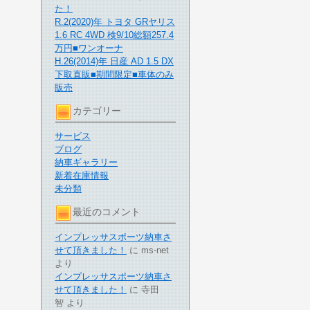
た！
R.2(2020)年 トヨタ GRヤリス
1.6 RC 4WD 検9/10総額257.4
万円■ワンオーナ
H.26(2014)年 日産 AD 1.5 DX
下取直販■期間限定■車体のみ
販売
カテゴリー
サービス
ブログ
納車ギャラリー
新着在庫情報
未分類
最近のコメント
インプレッサスポーツ納車さ
せて頂きました！
に
ms-net
より
インプレッサスポーツ納車さ
せて頂きました！
に
寺田
智
より