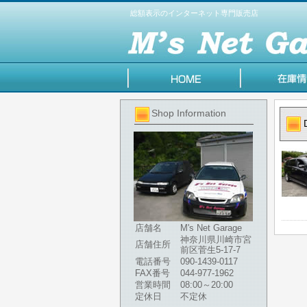
総額表示のインターネット専門販売店
Shop Information
店舗名
M's Net Garage
神奈川県川崎市宮
店舗住所
前区菅生5-17-7
電話番号
090-1439-0117
FAX番号
044-977-1962
営業時間
08:00～20:00
定休日
不定休