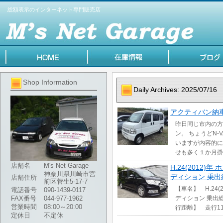
総額表示のインターネット専門販売店
Shop Information
Daily Archives:
2025/07/16
アクティバン納
昨日同じ市内の方
ン。 ちょうどN
いますが内容的に
せも多く１か月掛
店舗名
M's Net Garage
H.24(2012)
神奈川県川崎市宮
ディション 乗出総
店舗住所
前区菅生5-17-7
【車名】 H.24(2
電話番号
090-1439-0117
FAX番号
044-977-1962
ディション 乗出総額
営業時間
08:00～20:00
行距離】 走行11
定休日
不定休