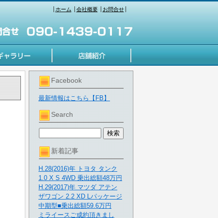
ホーム
会社概要
お問合せ
Facebook
最新情報はこちら【FB】
Search
新着記事
H.28(2016)年 トヨタ タンク
1.0 X S 4WD 乗出総額48万円
H.29(2017)年 マツダ アテン
ザワゴン 2.2 XD Lパッケージ
中期型■乗出総額59.6万円
ミライースご成約頂きまし