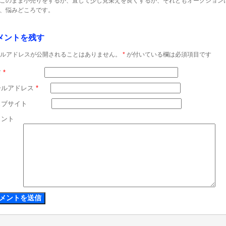
このまま小売りをするか、直して少し見栄えを良くするか、それともオークション
、悩みどころです。
メントを残す
ルアドレスが公開されることはありません。
*
が付いている欄は必須項目です
前
*
ールアドレス
*
ェブサイト
メント