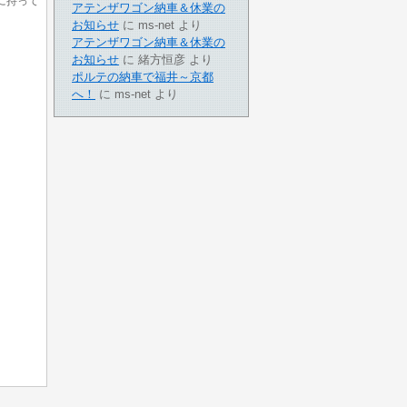
に持って
アテンザワゴン納車＆休業の
お知らせ
に
ms-net
より
アテンザワゴン納車＆休業の
お知らせ
に
緒方恒彦
より
ポルテの納車で福井～京都
へ！
に
ms-net
より