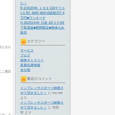
た！
R.2(2020)年 トヨタ GRヤリス
1.6 RC 4WD 検9/10総額257.4
万円■ワンオーナ
H.26(2014)年 日産 AD 1.5 DX
下取直販■期間限定■車体のみ
販売
カテゴリー
上にさら
サービス
ブログ
納車ギャラリー
新着在庫情報
未分類
ここ最近
最近のコメント
インプレッサスポーツ納車さ
せて頂きました！
に
ms-net
より
インプレッサスポーツ納車さ
せて頂きました！
に
寺田
智
より