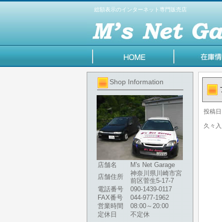
総額表示のインターネット専門販売店
Shop Information
投稿日
久々入
店舗名
M's Net Garage
神奈川県川崎市宮
店舗住所
前区菅生5-17-7
電話番号
090-1439-0117
FAX番号
044-977-1962
営業時間
08:00～20:00
定休日
不定休