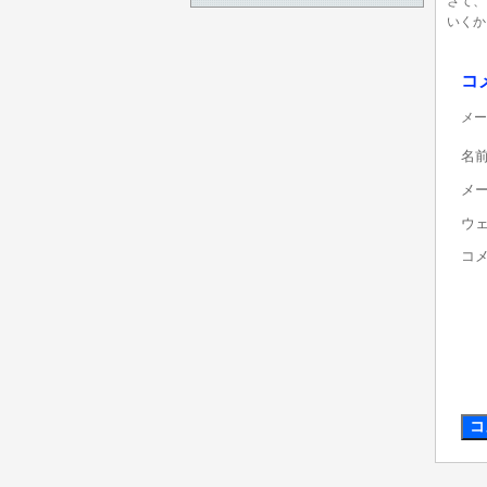
さて、
いくか
コ
メー
名
メ
ウ
コ