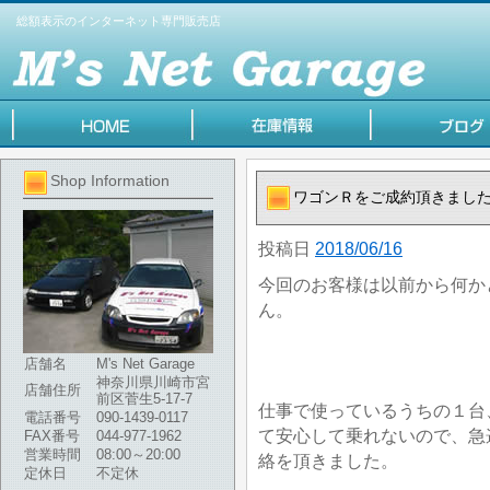
総額表示のインターネット専門販売店
Shop Information
ワゴンＲをご成約頂きまし
投稿日
2018/06/16
今回のお客様は以前から何か
ん。
店舗名
M's Net Garage
神奈川県川崎市宮
店舗住所
前区菅生5-17-7
仕事で使っているうちの１台
電話番号
090-1439-0117
て安心して乗れないので、急
FAX番号
044-977-1962
営業時間
08:00～20:00
絡を頂きました。
定休日
不定休