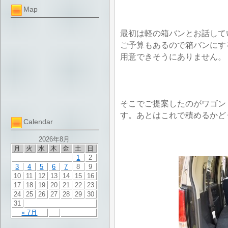
Map
最初は軽の箱バンとお話して
ご予算もあるので箱バンにす
用意できそうにありません。
そこでご提案したのがワゴン
す。あとはこれで積めるかど
Calendar
2026年8月
月
火
水
木
金
土
日
1
2
3
4
5
6
7
8
9
10
11
12
13
14
15
16
17
18
19
20
21
22
23
24
25
26
27
28
29
30
31
« 7月