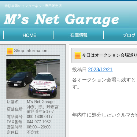
総額表示のインターネット専門販売店
Shop Information
今日はオークション会場巡
投稿日
2023/12/21
各オークション会場も残すと
す。
店舗名
M's Net Garage
神奈川県川崎市宮
店舗住所
前区菅生5-17-7
年内中に処分したいクルマが
電話番号
090-1439-0117
FAX番号
044-977-1962
営業時間
08:00～20:00
定休日
不定休