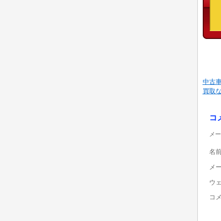
中古車
買取
コ
メー
名
メ
ウ
コ