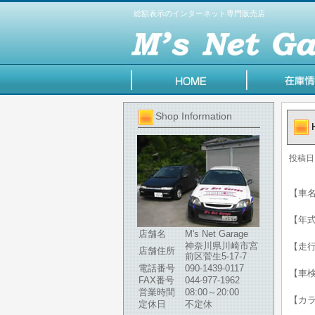
総額表示のインターネット専門販売店
Shop Information
投稿日
【車名
【年式
店舗名
M's Net Garage
神奈川県川崎市宮
【走行
店舗住所
前区菅生5-17-7
電話番号
090-1439-0117
【車検
FAX番号
044-977-1962
営業時間
08:00～20:00
【カ
定休日
不定休