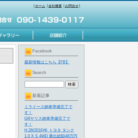
ホーム
会社概要
お問合せ
Facebook
最新情報はこちら【FB】
Search
新着記事
ミライース納車準備完了で
す！
GRヤリス納車準備完了で
す！
H.28(2016)年 トヨタ タンク
1.0 X S 4WD 乗出総額48万円