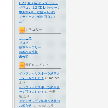
H.29(2017)年 マツダ アテン
ザワゴン 2.2 XD Lパッケージ
中期型■乗出総額59.6万円
ミライースご成約頂きまし
た！
カテゴリー
サービス
ブログ
納車ギャラリー
新着在庫情報
未分類
最近のコメント
インプレッサスポーツ納車さ
せて頂きました！
に
ms-net
より
インプレッサスポーツ納車さ
せて頂きました！
に
寺田
智
より
アテンザワゴン納車＆休業の
お知らせ
に
ms-net
より