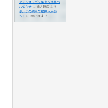
アテンザワゴン納車＆休業の
お知らせ
に
緒方恒彦
より
ポルテの納車で福井～京都
へ！
に
ms-net
より