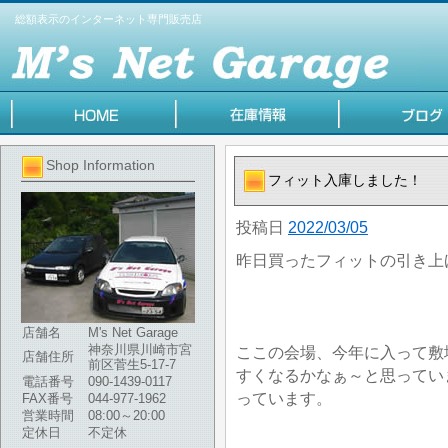
総額表示のインターネット専門販売店
Shop Information
フィット入庫しました！
投稿日
2022/03/05
昨日買ったフィットの引き上
店舗名
M's Net Garage
神奈川県川崎市宮
ここの会場、今年に入って敷
店舗住所
前区菅生5-17-7
すくなるかなぁ～と思ってい
電話番号
090-1439-0117
っています。
FAX番号
044-977-1962
営業時間
08:00～20:00
定休日
不定休