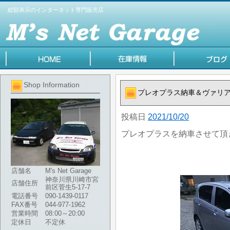
総額表示のインターネット専門販売店
Shop Information
プレオプラス納車＆ヴァリ
投稿日
2021/10/20
プレオプラスを納車させて頂
店舗名
M's Net Garage
神奈川県川崎市宮
店舗住所
前区菅生5-17-7
電話番号
090-1439-0117
FAX番号
044-977-1962
営業時間
08:00～20:00
定休日
不定休