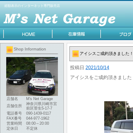
総額表示のインターネット専門販売店
Shop Information
アイシスご成約頂きました
投稿日
2021/10/14
アイシスをご成約頂きました
店舗名
M's Net Garage
神奈川県川崎市宮
店舗住所
前区菅生5-17-7
電話番号
090-1439-0117
FAX番号
044-977-1962
営業時間
08:00～20:00
定休日
不定休