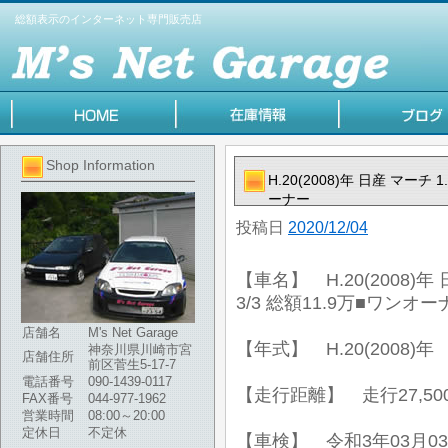
総額表示のインターネット専門販売店
Shop Information
H.20(2008)年 日産 マーチ 
ーナー
投稿日
2020/12/04
【車名】 H.20(2008)年 
3/3 総額11.9万■ワンオー
店舗名
M's Net Garage
【年式】 H.20(2008)年
神奈川県川崎市宮
店舗住所
前区菅生5-17-7
電話番号
090-1439-0117
【走行距離】 走行27,50
FAX番号
044-977-1962
営業時間
08:00～20:00
定休日
不定休
【車検】 令和3年03月0