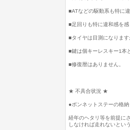
■ATなどの駆動系も特に
■足回りも特に違和感を
■タイヤは目測になります
■鍵は個キーレスキー1本
■修復暦はありません。
★ 不具合状況 ★
●ボンネットステーの格
経年のヘタリ等を前提に
しなければ走れないとい