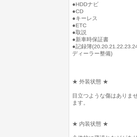
●HDDナビ
●CD
●キーレス
●ETC
●取説
●新車時保証書
●記録簿(20.20.21.22.23.2
ディーラー整備)
★ 外装状態 ★
目立つような傷はありま
ます。
★ 内装状態 ★