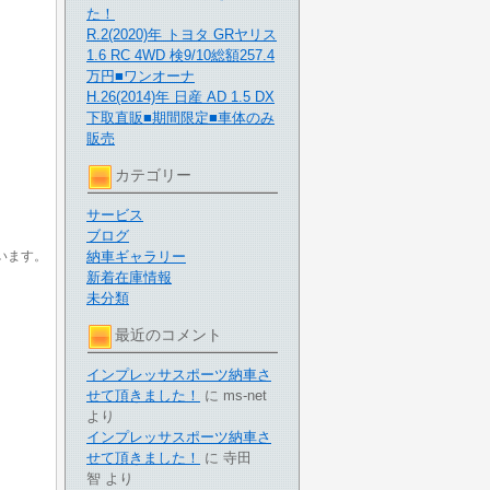
た！
R.2(2020)年 トヨタ GRヤリス
1.6 RC 4WD 検9/10総額257.4
万円■ワンオーナ
H.26(2014)年 日産 AD 1.5 DX
下取直販■期間限定■車体のみ
販売
カテゴリー
サービス
ブログ
います。
納車ギャラリー
新着在庫情報
未分類
最近のコメント
インプレッサスポーツ納車さ
せて頂きました！
に
ms-net
より
インプレッサスポーツ納車さ
せて頂きました！
に
寺田
智
より