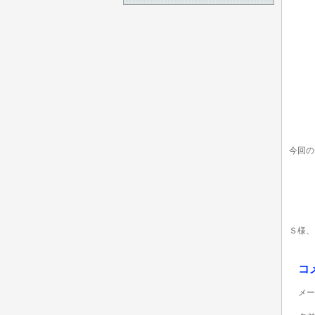
今回の
Ｓ様、
コ
メー