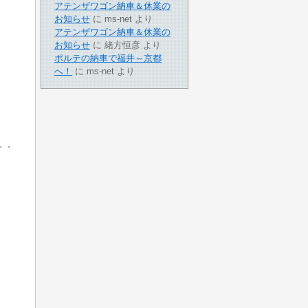
アテンザワゴン納車＆休業の
お知らせ
に
ms-net
より
アテンザワゴン納車＆休業の
お知らせ
に
緒方恒彦
より
ポルテの納車で福井～京都
へ！
に
ms-net
より
・・