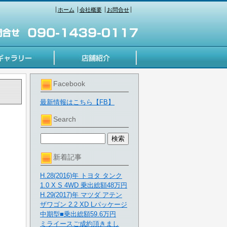
ホーム
会社概要
お問合せ
Facebook
最新情報はこちら【FB】
Search
新着記事
H.28(2016)年 トヨタ タンク
1.0 X S 4WD 乗出総額48万円
H.29(2017)年 マツダ アテン
ザワゴン 2.2 XD Lパッケージ
中期型■乗出総額59.6万円
ミライースご成約頂きまし