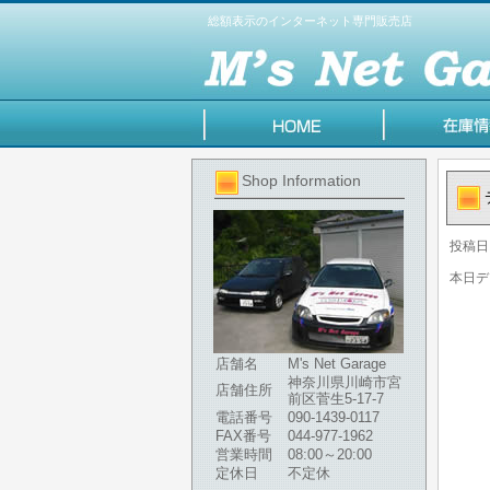
総額表示のインターネット専門販売店
Shop Information
投稿日
本日デ
店舗名
M's Net Garage
神奈川県川崎市宮
店舗住所
前区菅生5-17-7
電話番号
090-1439-0117
FAX番号
044-977-1962
営業時間
08:00～20:00
定休日
不定休