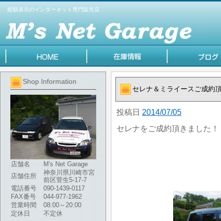
総額表示のインターネット専門販売店
Shop Information
セレナ＆ミライースご成約
投稿日
2014/07/05
セレナをご成約頂きました！
店舗名
M's Net Garage
神奈川県川崎市宮
店舗住所
前区菅生5-17-7
電話番号
090-1439-0117
FAX番号
044-977-1962
営業時間
08:00～20:00
定休日
不定休