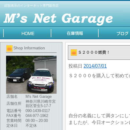
総額表示のインターネット専門販売店
Shop Information
Ｓ２０００燃費！
投稿日
2014/07/01
Ｓ２０００を購入して初めて
店舗名
M's Net Garage
神奈川県川崎市宮
店舗住所
前区菅生5-17-7
電話番号
090-1439-0117
自分の名義にして満タンにし
FAX番号
044-977-1962
営業時間
08:00～20:00
ましたが、今日オークション
定休日
不定休