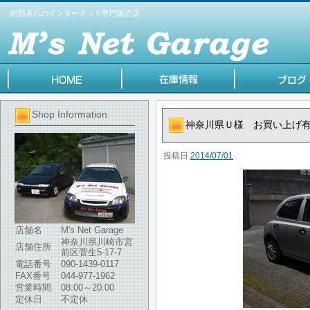
総額表示のインターネット専門販売店
Shop Information
神奈川県Ｕ様 お買い上げ
投稿日
2014/07/01
店舗名
M's Net Garage
神奈川県川崎市宮
店舗住所
前区菅生5-17-7
電話番号
090-1439-0117
FAX番号
044-977-1962
営業時間
08:00～20:00
定休日
不定休