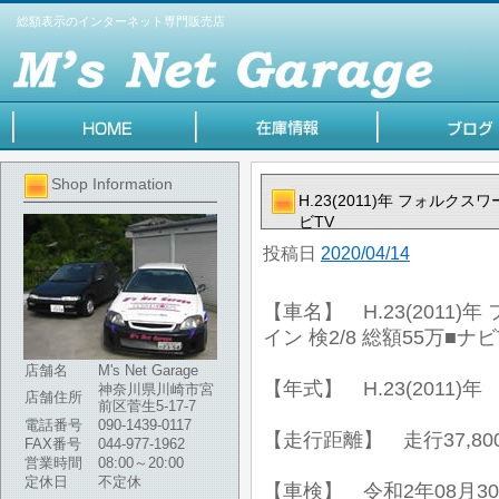
総額表示のインターネット専門販売店
Shop Information
H.23(2011)年 フォルクス
ビTV
投稿日
2020/04/14
【車名】 H.23(2011)
イン 検2/8 総額55万■ナビ
店舗名
M's Net Garage
【年式】 H.23(2011)年
神奈川県川崎市宮
店舗住所
前区菅生5-17-7
電話番号
090-1439-0117
【走行距離】 走行37,80
FAX番号
044-977-1962
営業時間
08:00～20:00
定休日
不定休
【車検】 令和2年08月3