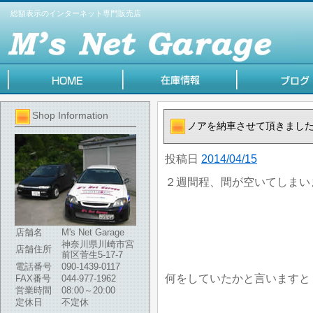
総額表示のインターネット専門販売店
Shop Information
ノアを納車させて頂きまし
投稿日
2014/04/15
２週間程、間が空いてしまい
店舗名
M's Net Garage
神奈川県川崎市宮
店舗住所
前区菅生5-17-7
電話番号
090-1439-0117
何をしていたかと言いますと
FAX番号
044-977-1962
営業時間
08:00～20:00
定休日
不定休