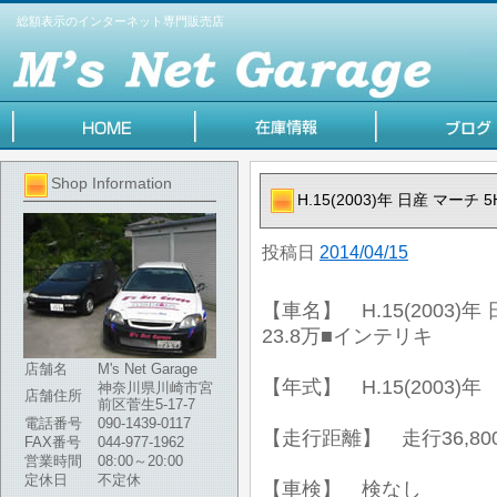
総額表示のインターネット専門販売店
Shop Information
H.15(2003)年 日産 マーチ
投稿日
2014/04/15
【車名】 H.15(2003)年
23.8万■インテリキ
店舗名
M's Net Garage
【年式】 H.15(2003)年
神奈川県川崎市宮
店舗住所
前区菅生5-17-7
電話番号
090-1439-0117
【走行距離】 走行36,80
FAX番号
044-977-1962
営業時間
08:00～20:00
定休日
不定休
【車検】 検なし