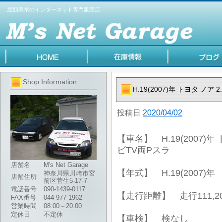
総額表示のインターネット専門販売店
Shop Information
H.19(2007)年 トヨタ ノア
投稿日
2020/04/02
【車名】 H.19(2007)年 
ビTV両Pスラ
店舗名
M's Net Garage
【年式】 H.19(2007)年
神奈川県川崎市宮
店舗住所
前区菅生5-17-7
電話番号
090-1439-0117
【走行距離】 走行111,20
FAX番号
044-977-1962
営業時間
08:00～20:00
定休日
不定休
【車検】 検なし