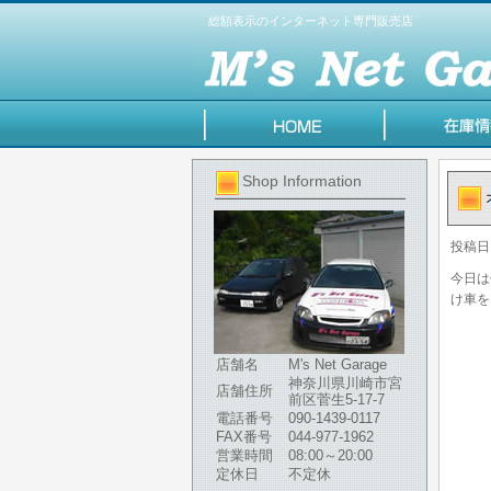
総額表示のインターネット専門販売店
Shop Information
投稿日
今日は
け車を
店舗名
M's Net Garage
神奈川県川崎市宮
店舗住所
前区菅生5-17-7
電話番号
090-1439-0117
FAX番号
044-977-1962
営業時間
08:00～20:00
定休日
不定休