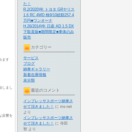
た！
R.2(2020)年 トヨタ GRヤリス
1.6 RC 4WD 検9/10総額257.4
万円■ワンオーナ
H.26(2014)年 日産 AD 1.5 DX
下取直販■期間限定■車体のみ
販売
カテゴリー
サービス
みます
ブログ
納車ギャラリー
新着在庫情報
未分類
始しまし
最近のコメント
インプレッサスポーツ納車さ
せて頂きました！
に
ms-net
より
な反響を
インプレッサスポーツ納車さ
せて頂きました！
に
寺田
智
より