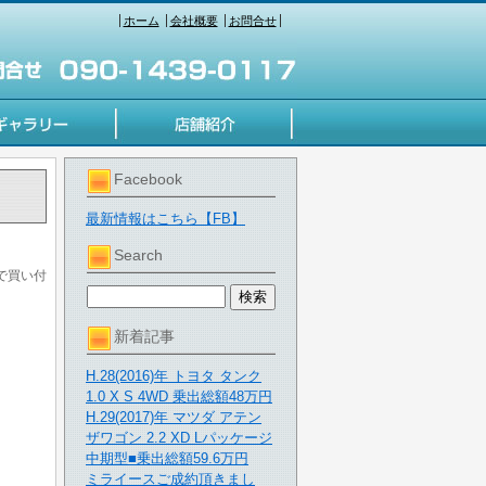
ホーム
会社概要
お問合せ
Facebook
最新情報はこちら【FB】
Search
で買い付
新着記事
H.28(2016)年 トヨタ タンク
1.0 X S 4WD 乗出総額48万円
H.29(2017)年 マツダ アテン
ザワゴン 2.2 XD Lパッケージ
中期型■乗出総額59.6万円
ミライースご成約頂きまし