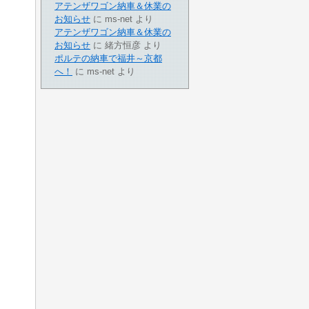
アテンザワゴン納車＆休業の
お知らせ
に
ms-net
より
アテンザワゴン納車＆休業の
お知らせ
に
緒方恒彦
より
ポルテの納車で福井～京都
へ！
に
ms-net
より