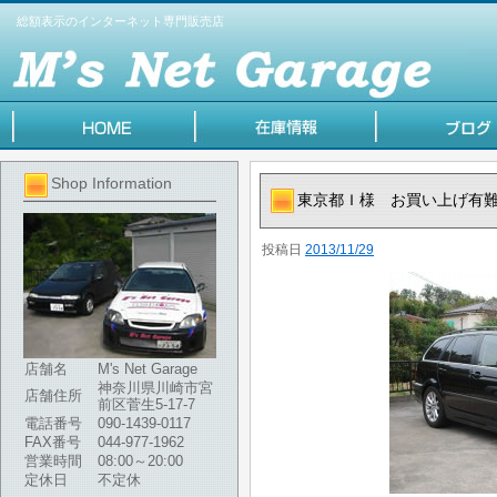
総額表示のインターネット専門販売店
Shop Information
東京都Ｉ様 お買い上げ有
投稿日
2013/11/29
店舗名
M's Net Garage
神奈川県川崎市宮
店舗住所
前区菅生5-17-7
電話番号
090-1439-0117
FAX番号
044-977-1962
営業時間
08:00～20:00
定休日
不定休