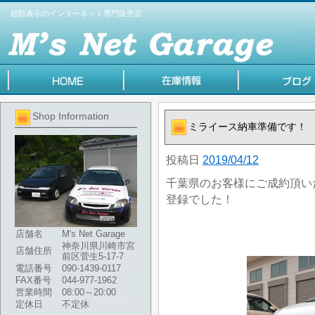
総額表示のインターネット専門販売店
Shop Information
ミライース納車準備です！
投稿日
2019/04/12
千葉県のお客様にご成約頂い
登録でした！
店舗名
M's Net Garage
神奈川県川崎市宮
店舗住所
前区菅生5-17-7
電話番号
090-1439-0117
FAX番号
044-977-1962
営業時間
08:00～20:00
定休日
不定休