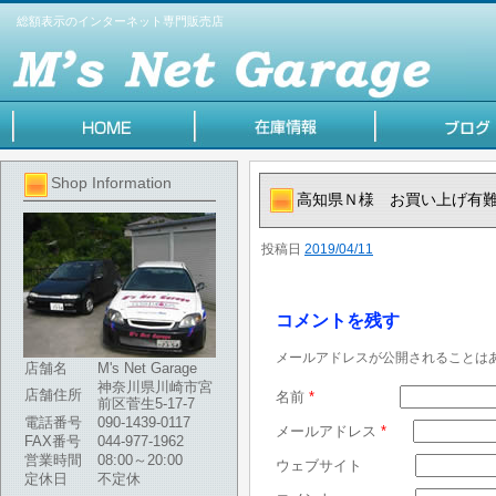
総額表示のインターネット専門販売店
Shop Information
高知県Ｎ様 お買い上げ有
投稿日
2019/04/11
コメントを残す
メールアドレスが公開されることは
店舗名
M's Net Garage
神奈川県川崎市宮
店舗住所
名前
*
前区菅生5-17-7
電話番号
090-1439-0117
メールアドレス
*
FAX番号
044-977-1962
営業時間
08:00～20:00
ウェブサイト
定休日
不定休