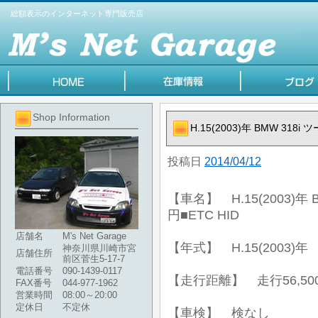
総額表示のインターネット専門販売店
Shop Information
H.15(2003)年 BMW 318
投稿日
2014/04/12
【車名】 H.15(2003)年
円■ETC HID
店舗名
M's Net Garage
【年式】 H.15(2003)年
神奈川県川崎市宮
店舗住所
前区菅生5-17-7
電話番号
090-1439-0117
【走行距離】 走行56,50
FAX番号
044-977-1962
営業時間
08:00～20:00
定休日
不定休
【車検】 検なし