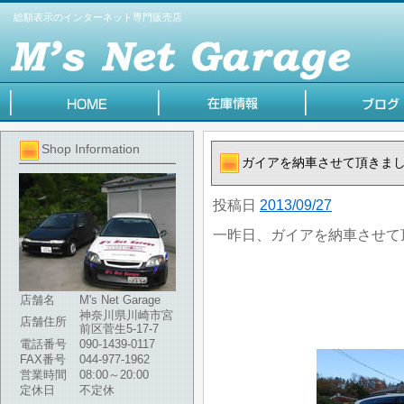
総額表示のインターネット専門販売店
Shop Information
ガイアを納車させて頂きま
投稿日
2013/09/27
一昨日、ガイアを納車させて
店舗名
M's Net Garage
神奈川県川崎市宮
店舗住所
前区菅生5-17-7
電話番号
090-1439-0117
FAX番号
044-977-1962
営業時間
08:00～20:00
定休日
不定休