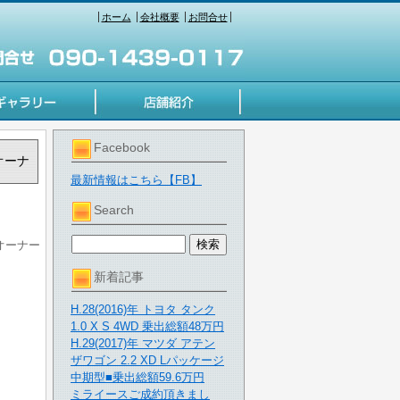
ホーム
会社概要
お問合せ
Facebook
オーナ
最新情報はこちら【FB】
Search
オーナー
新着記事
H.28(2016)年 トヨタ タンク
1.0 X S 4WD 乗出総額48万円
H.29(2017)年 マツダ アテン
ザワゴン 2.2 XD Lパッケージ
中期型■乗出総額59.6万円
ミライースご成約頂きまし