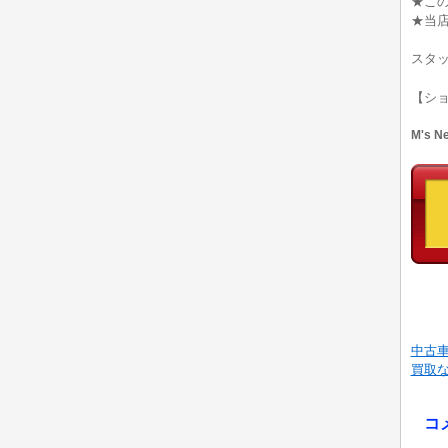
★こ
★当
スタ
【シ
M's 
中古車
買取
コ