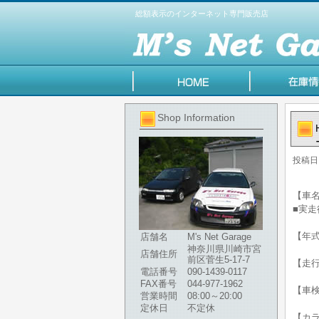
総額表示のインターネット専門販売店
Shop Information
投稿日
【車名
■実走
【年式
店舗名
M's Net Garage
神奈川県川崎市宮
店舗住所
前区菅生5-17-7
【走行
電話番号
090-1439-0117
FAX番号
044-977-1962
【車
営業時間
08:00～20:00
定休日
不定休
【カラ