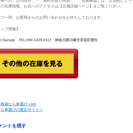
の車への「お問合せ」・「無料見積り依頼」、「在庫確認」は、お気軽にどうぞ
店の在庫情報、お店へのアクセスは【店舗詳細ページ】をご覧ください。
ッフ一同、お客様からのお問い合わせをお待ちしております。
ョップ情報】
Net Garage TEL:090-1439-0117 神奈川県川崎市宮前区菅生
検索なら車選び.com
なら車選びの査定サイトヘ
メントを残す