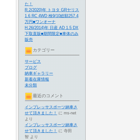
た！
R.2(2020)年 トヨタ GRヤリス
1.6 RC 4WD 検9/10総額257.4
万円■ワンオーナ
H.26(2014)年 日産 AD 1.5 DX
下取直販■期間限定■車体のみ
販売
カテゴリー
サービス
ブログ
納車ギャラリー
新着在庫情報
未分類
最近のコメント
インプレッサスポーツ納車さ
せて頂きました！
に
ms-net
より
インプレッサスポーツ納車さ
せて頂きました！
に
寺田
智
より