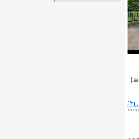
【車
詳し
<<<