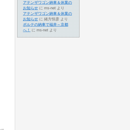
アテンザワゴン納車＆休業の
お知らせ
に
ms-net
より
アテンザワゴン納車＆休業の
お知らせ
に
緒方恒彦
より
ポルテの納車で福井～京都
へ！
に
ms-net
より