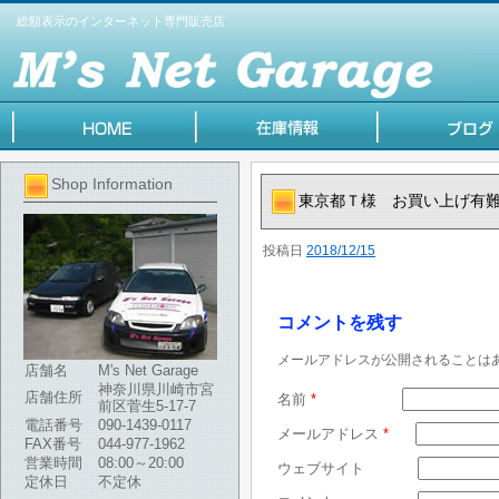
総額表示のインターネット専門販売店
Shop Information
東京都Ｔ様 お買い上げ有
投稿日
2018/12/15
コメントを残す
メールアドレスが公開されることは
店舗名
M's Net Garage
神奈川県川崎市宮
店舗住所
名前
*
前区菅生5-17-7
電話番号
090-1439-0117
メールアドレス
*
FAX番号
044-977-1962
営業時間
08:00～20:00
ウェブサイト
定休日
不定休