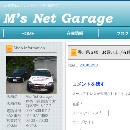
総額表示のインターネット専門販売店
Shop Information
香川県Ｓ様 お買い上げ有
投稿日
2018/12/10
コメントを残す
メールアドレスが公開されることは
店舗名
M's Net Garage
神奈川県川崎市宮
店舗住所
名前
*
前区菅生5-17-7
電話番号
090-1439-0117
メールアドレス
*
FAX番号
044-977-1962
営業時間
08:00～20:00
ウェブサイト
定休日
不定休