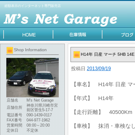
総額表示のインターネット専門販売店
Shop Information
H14年 日産 マーチ 5HB 1
投稿日
2013/09/19
【車名】 H14年 日産 マー
【年式】 H14年
店舗名
M's Net Garage
神奈川県川崎市宮
店舗住所
前区菅生5-17-7
【走行距離】 40500Km
電話番号
090-1439-0117
FAX番号
044-977-1962
営業時間
08:00～20:00
【車検】 抹消・車検な
定休日
不定休