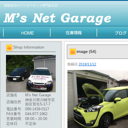
総額表示のインターネット専門販売店
Shop Information
image (54)
投稿日
2018/11/12
店舗名
M's Net Garage
神奈川県川崎市宮
店舗住所
前区菅生5-17-7
電話番号
090-1439-0117
FAX番号
044-977-1962
営業時間
08:00～20:00
定休日
不定休