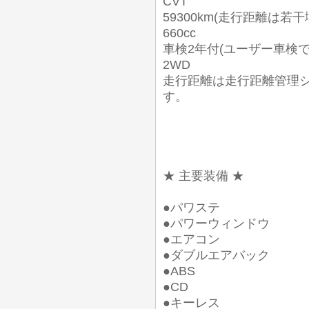
CVT
59300km(走行距離は若
660cc
車検2年付(ユーザー車検
2WD
走行距離は走行距離管理
す。
★ 主要装備 ★
●パワステ
●パワーウィンドウ
●エアコン
●ダブルエアバック
●ABS
●CD
●キーレス