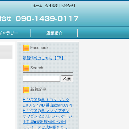
ホーム
会社概要
お問合せ
Facebook
最新情報はこちら【FB】
Search
新着記事
H.28(2016)年 トヨタ タンク
1.0 X S 4WD 乗出総額48万円
H.29(2017)年 マツダ アテン
ザワゴン 2.2 XD Lパッケージ
中期型■乗出総額59.6万円
ミライースご成約頂きまし