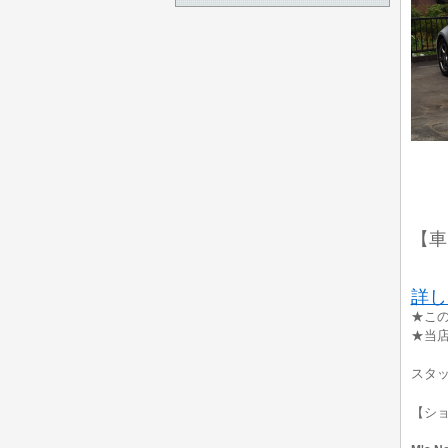
【車
詳し
★こ
★当
スタ
【シ