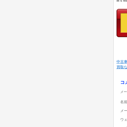
M's 
中古車
買取
コ
メー
名
メ
ウ