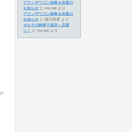
アテンザワゴン納車＆休業の
お知らせ
に
ms-net
より
アテンザワゴン納車＆休業の
お知らせ
に
緒方恒彦
より
ポルテの納車で福井～京都
へ！
に
ms-net
より
!