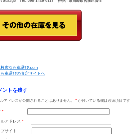
Net Garage TEL:090-1439-0117 神奈川県川崎市宮前区菅生
検索なら車選び.com
なら車選びの査定サイトヘ
メントを残す
ルアドレスが公開されることはありません。
*
が付いている欄は必須項目です
前
*
ールアドレス
*
ェブサイト