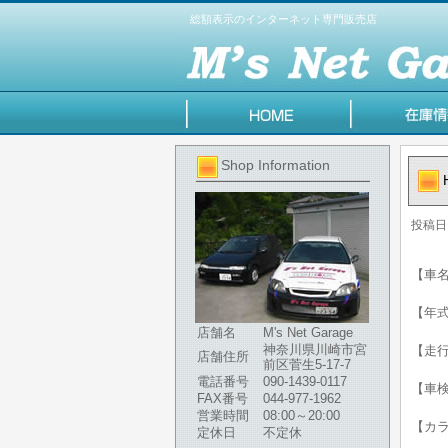
総額表示のインターネット専門販売店
Shop Information
投稿日
【車名
【年式】
店舗名
M's Net Garage
神奈川県川崎市宮
【走行
店舗住所
前区菅生5-17-7
電話番号
090-1439-0117
【車
FAX番号
044-977-1962
営業時間
08:00～20:00
【カ
定休日
不定休