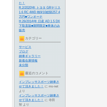
た！
R.2(2020)年 トヨタ GRヤリス
1.6 RC 4WD 検9/10総額257.4
万円■ワンオーナ
H.26(2014)年 日産 AD 1.5 DX
下取直販■期間限定■車体のみ
販売
カテゴリー
サービス
ブログ
納車ギャラリー
新着在庫情報
未分類
最近のコメント
インプレッサスポーツ納車さ
せて頂きました！
に
ms-net
より
インプレッサスポーツ納車さ
せて頂きました！
に
寺田
智
より