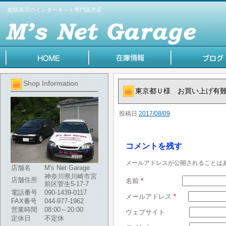
総額表示のインターネット専門販売店
Shop Information
東京都Ｕ様 お買い上げ有
投稿日
2017/08/09
コメントを残す
メールアドレスが公開されることは
店舗名
M's Net Garage
神奈川県川崎市宮
店舗住所
名前
*
前区菅生5-17-7
電話番号
090-1439-0117
メールアドレス
*
FAX番号
044-977-1962
営業時間
08:00～20:00
ウェブサイト
定休日
不定休