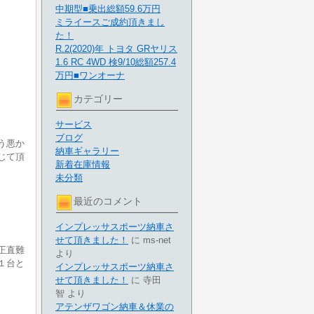
中期型■乗出総額59.6万円
ミライースご成約頂きまし
た！
R.2(2020)年 トヨタ GRヤリス
1.6 RC 4WD 検9/10総額257.4
万円■ワンオーナ
カテゴリー
サービス
ブログ
う悪か
納車ギャラリー
じて頂
新着在庫情報
未分類
最近のコメント
インプレッサスポーツ納車さ
せて頂きました！
に
ms-net
正直難
より
１台と
インプレッサスポーツ納車さ
せて頂きました！
に
寺田
智
より
アテンザワゴン納車＆休業の