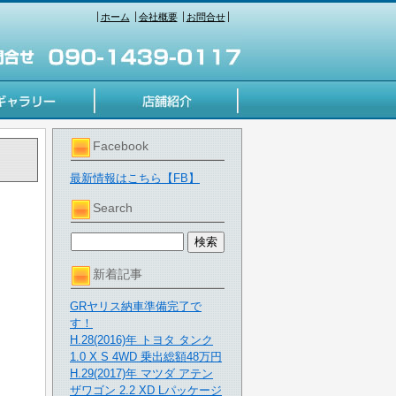
ホーム
会社概要
お問合せ
Facebook
最新情報はこちら【FB】
Search
新着記事
GRヤリス納車準備完了で
す！
H.28(2016)年 トヨタ タンク
1.0 X S 4WD 乗出総額48万円
H.29(2017)年 マツダ アテン
ザワゴン 2.2 XD Lパッケージ