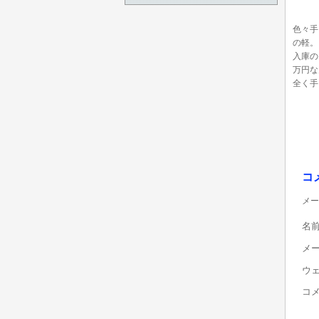
色々手
の軽。
入庫の
万円な
全く手
コ
メー
名
メ
ウ
コ