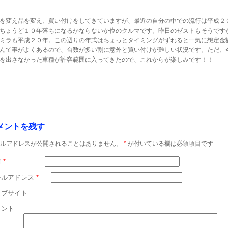
を変え品を変え、買い付けをしてきていますが、最近の自分の中での流行は平成２
ちょうど１０年落ちになるかならないか位のクルマです。昨日のゼストもそうです
ミラも平成２０年。この辺りの年式はちょっとタイミングがずれると一気に想定金
んて事がよくあるので、台数が多い割に意外と買い付けが難しい状況です。ただ、
を出さなかった車種が許容範囲に入ってきたので、これからが楽しみです！！
メントを残す
ルアドレスが公開されることはありません。
*
が付いている欄は必須項目です
前
*
ールアドレス
*
ェブサイト
メント