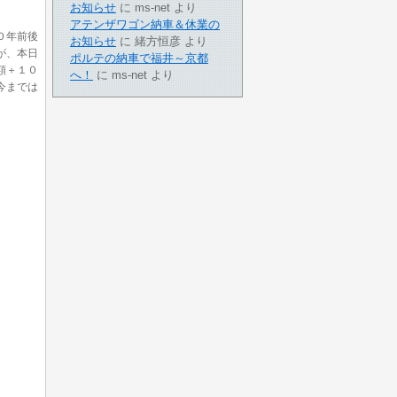
お知らせ
に
ms-net
より
アテンザワゴン納車＆休業の
０年前後
お知らせ
に
緒方恒彦
より
が、本日
ポルテの納車で福井～京都
額＋１０
へ！
に
ms-net
より
今までは