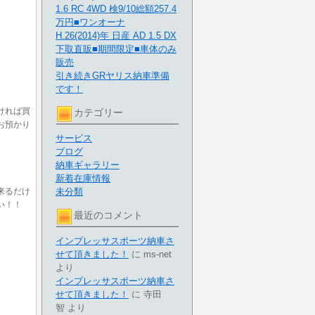
1.6 RC 4WD 検9/10総額257.4
万円■ワンオーナ
H.26(2014)年 日産 AD 1.5 DX
下取直販■期間限定■車体のみ
販売
引き続きGRヤリス納車準備
です！
ければ買
カテゴリー
お預かり
サービス
ブログ
納車ギャラリー
新着在庫情報
来るだけ
未分類
い！！
最近のコメント
インプレッサスポーツ納車さ
せて頂きました！
に
ms-net
より
インプレッサスポーツ納車さ
せて頂きました！
に
寺田
智
より