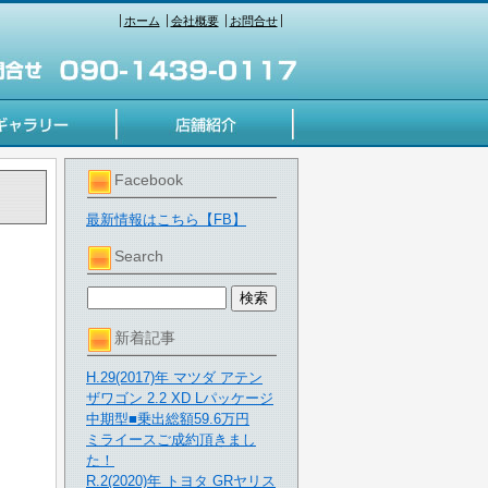
ホーム
会社概要
お問合せ
Facebook
最新情報はこちら【FB】
Search
新着記事
H.29(2017)年 マツダ アテン
ザワゴン 2.2 XD Lパッケージ
中期型■乗出総額59.6万円
ミライースご成約頂きまし
た！
R.2(2020)年 トヨタ GRヤリス